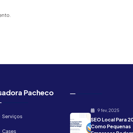
ento.
sadora Pacheco
9 fev, 2025
Serviços
SEO Local Para 2
Como Pequenas
Cases