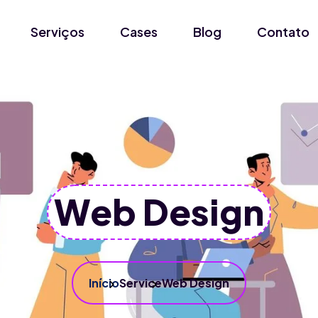
Serviços
Cases
Blog
Contato
Web Design
Início
Service
Web Design